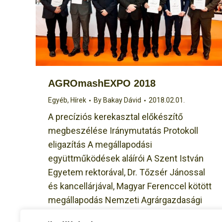
AGROmashEXPO 2018
Egyéb
,
Hírek
By
Bakay Dávid
2018.02.01.
A precíziós kerekasztal előkészítő
megbeszélése Iránymutatás Protokoll
eligazítás A megállapodási
együttműködések aláírói A Szent István
Egyetem rektorával, Dr. Tőzsér Jánossal
és kancellárjával, Magyar Ferenccel kötött
megállapodás Nemzeti Agrárgazdasági
Kamara Vidékfejlesztésért felelős