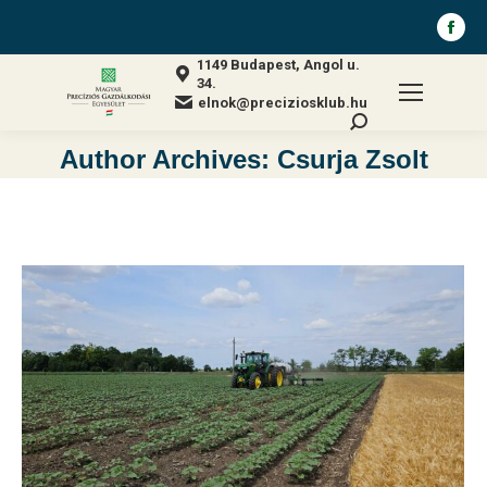
Fa
pa
1149 Budapest, Angol u.
op
34.
elnok@preciziosklub.hu
in
Search:
ne
Author Archives:
Csurja Zsolt
wi