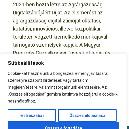
2021-ben hozta létre az Agrárgazdaság
Digitalizációjáért Díjat. Az elismerést az
agrárgazdaság digitalizációját oktatási,
kutatási, innovációs, illetve közpolitikai
területen végzett kiemelkedő munkájával
támogató személyek kapják. A Magyar
Precíziós Gazdálkodási Egyesület tagjai és
tagszervezetei számára fontos, hogy a
Sütibeállítások
digitalizáció elterjedésében kiemelkedő
Cookie-kat használunk a böngészési élmény javítására,
eredményt elérő személyek munkáját
személyre szabott hirdetések vagy tartalom
elismerjék, szerepüket megismerhesse a
megjelenítésére, valamint forgalmunk elemzésére. Az
szakmai közösség, illetve…
„Összes elfogadása” gombra kattintva hozzájárul a cookie-k
használatához.
Testreszabás
Összes elutasítása
Összes elfogadása