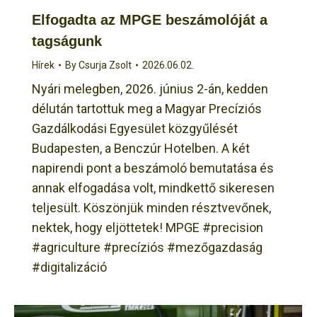
Elfogadta az MPGE beszámolóját a
tagságunk
Hírek
By
Csurja Zsolt
2026.06.02.
Nyári melegben, 2026. június 2-án, kedden
délután tartottuk meg a Magyar Precíziós
Gazdálkodási Egyesület közgyűlését
Budapesten, a Benczúr Hotelben. A két
napirendi pont a beszámoló bemutatása és
annak elfogadása volt, mindkettő sikeresen
teljesült. Köszönjük minden résztvevőnek,
nektek, hogy eljöttetek! MPGE #precision
#agriculture #precíziós #mezőgazdaság
#digitalizáció