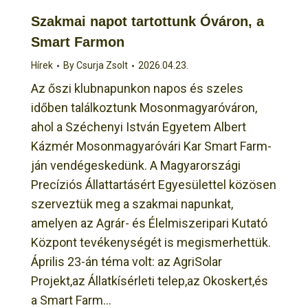
Szakmai napot tartottunk Óváron, a
Smart Farmon
Hírek
By
Csurja Zsolt
2026.04.23.
Az őszi klubnapunkon napos és szeles
időben találkoztunk Mosonmagyaróváron,
ahol a Széchenyi István Egyetem Albert
Kázmér Mosonmagyaróvári Kar Smart Farm-
ján vendégeskedünk. A Magyarországi
Precíziós Állattartásért Egyesülettel közösen
szerveztük meg a szakmai napunkat,
amelyen az Agrár- és Élelmiszeripari Kutató
Központ tevékenységét is megismerhettük.
Április 23-án téma volt: az AgriSolar
Projekt,az Állatkísérleti telep,az Okoskert,és
a Smart Farm…