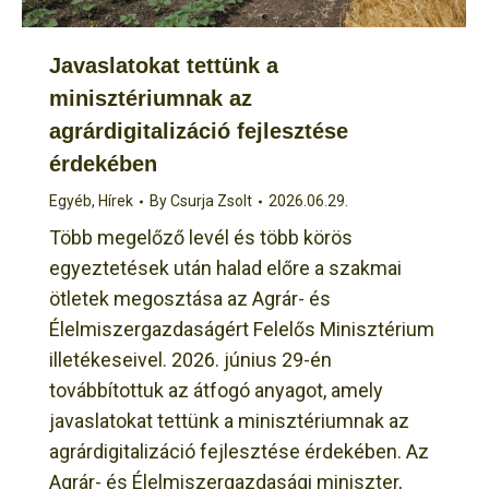
Javaslatokat tettünk a
minisztériumnak az
agrárdigitalizáció fejlesztése
érdekében
Egyéb
,
Hírek
By
Csurja Zsolt
2026.06.29.
Több megelőző levél és több körös
egyeztetések után halad előre a szakmai
ötletek megosztása az Agrár- és
Élelmiszergazdaságért Felelős Minisztérium
illetékeseivel. 2026. június 29-én
továbbítottuk az átfogó anyagot, amely
javaslatokat tettünk a minisztériumnak az
agrárdigitalizáció fejlesztése érdekében. Az
Agrár- és Élelmiszergazdasági miniszter,