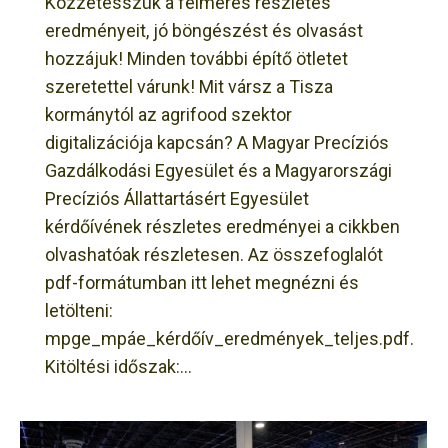
Közzétesszük a felmérés részletes
eredményeit, jó böngészést és olvasást
hozzájuk! Minden további építő ötletet
szeretettel várunk! Mit vársz a Tisza
kormánytól az agrifood szektor
digitalizációja kapcsán? A Magyar Precíziós
Gazdálkodási Egyesület és a Magyarországi
Precíziós Állattartásért Egyesület
kérdőívének részletes eredményei a cikkben
olvashatóak részletesen. Az összefoglalót
pdf-formátumban itt lehet megnézni és
letölteni:
mpge_mpáe_kérdőív_eredmények_teljes.pdf.
Kitöltési időszak:…